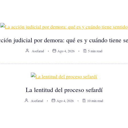
ción judicial por demora: qué es y cuándo tiene s
Asefarad
Ago 4, 2026
5 min read
La lentitud del proceso sefardí
Asefarad
Ago 4, 2026
10 min read